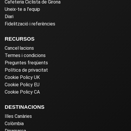
Cafeteria Ciclista de Girona
Uneix-te a l'equip
Diari
Fidelització i referències
RECURSOS
Cancel·lacions
Termes i condicions
Preguntes freqüents
Política de privacitat
Cookie Policy UK
Cookie Policy EU
Cookie Policy CA
DESTINACIONS
Illes Canàries
Colòmbia
Dinamarca