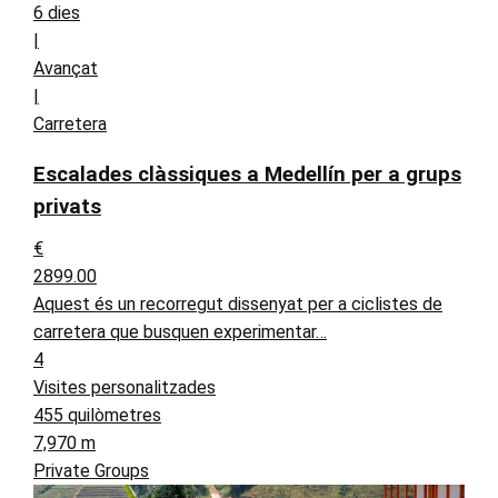
6 dies
|
Avançat
|
Carretera
Escalades clàssiques a Medellín per a grups
privats
€
2899.00
Aquest és un recorregut dissenyat per a ciclistes de
carretera que busquen experimentar…
4
Visites personalitzades
455 quilòmetres
7,970 m
Private Groups