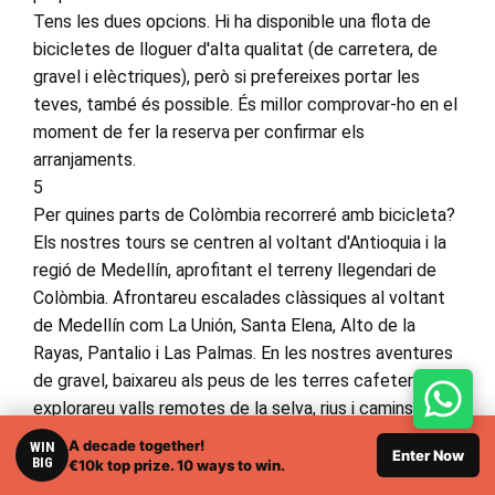
Tens les dues opcions. Hi ha disponible una flota de
bicicletes de lloguer d'alta qualitat (de carretera, de
gravel i elèctriques), però si prefereixes portar les
teves, també és possible. És millor comprovar-ho en el
moment de fer la reserva per confirmar els
arranjaments.
5
Per quines parts de Colòmbia recorreré amb bicicleta?
Els nostres tours se centren al voltant d'Antioquia i la
regió de Medellín, aprofitant el terreny llegendari de
Colòmbia. Afrontareu escalades clàssiques al voltant
de Medellín com La Unión, Santa Elena, Alto de la
Rayas, Pantalio i Las Palmas. En les nostres aventures
de gravel, baixareu als peus de les terres cafeteres,
explorareu valls remotes de la selva, rius i camins rurals
de les terres altes. Alguns tours (com Beyond
A decade together!
WIN
Enter Now
Medellín) també us porten a l'Antioquia rural, a pobles
BIG
€10k top prize. 10 ways to win.
colonials com Santa Fe de Antioquia i cap al sud-oest