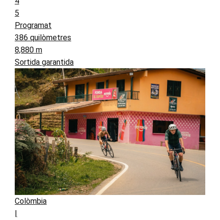
4
5
Programat
386 quilòmetres
8,880 m
Sortida garantida
Colòmbia
|