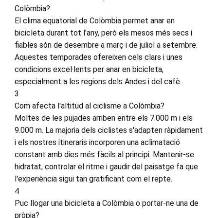
Colòmbia?
El clima equatorial de Colòmbia permet anar en
bicicleta durant tot l'any, però els mesos més secs i
fiables són de desembre a març i de juliol a setembre.
Aquestes temporades ofereixen cels clars i unes
condicions excel·lents per anar en bicicleta,
especialment a les regions dels Andes i del cafè.
3
Com afecta l'altitud al ciclisme a Colòmbia?
Moltes de les pujades arriben entre els 7.000 m i els
9.000 m. La majoria dels ciclistes s'adapten ràpidament
i els nostres itineraris incorporen una aclimatació
constant amb dies més fàcils al principi. Mantenir-se
hidratat, controlar el ritme i gaudir del paisatge fa que
l'experiència sigui tan gratificant com el repte.
4
Puc llogar una bicicleta a Colòmbia o portar-ne una de
pròpia?