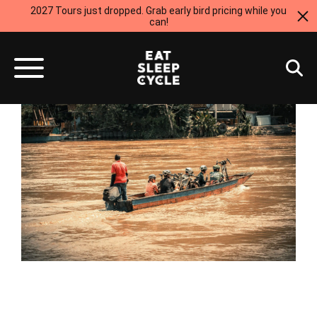
2027 Tours just dropped. Grab early bird pricing while you
can!
Colòmbia