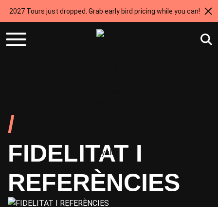
2027 Tours just dropped. Grab early bird pricing while you can!
/
FIDELITAT I
REFERÈNCIES