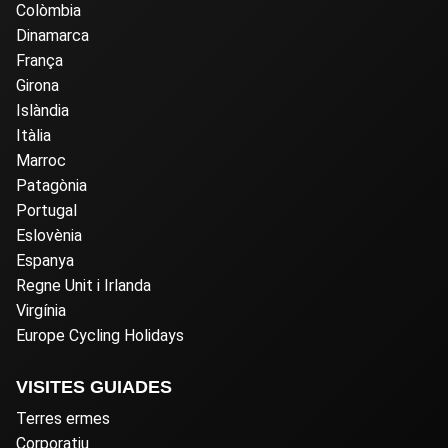
Colòmbia
Dinamarca
França
Girona
Islàndia
Itàlia
Marroc
Patagònia
Portugal
Eslovènia
Espanya
Regne Unit i Irlanda
Virgínia
Europe Cycling Holidays
VISITES GUIADES
Terres ermes
Corporatiu