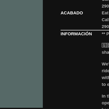
290
ACABADO
Eat
Cal
290
INFORMACIÓN
**
🇬
sha
We’
rid
wit
to 
In 
ope