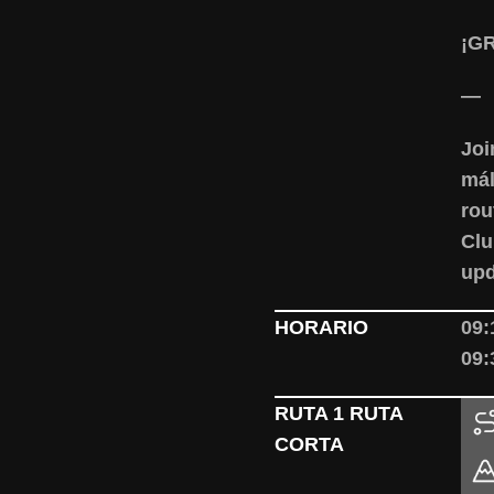
¡G
—
Joi
mál
rou
Clu
upd
HORARIO
09:
09:
RUTA 1 RUTA
CORTA