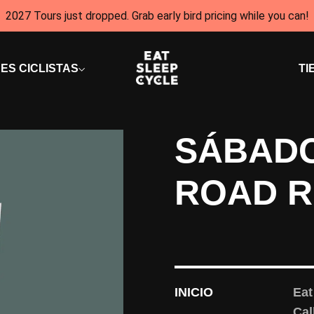
2027 Tours just dropped. Grab early bird pricing while you can!
ES CICLISTAS
TI
SÁBADO
ROAD R
INICIO
Eat
Cal