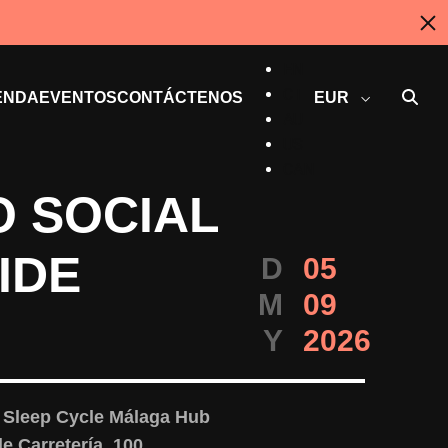
ES
EN
CT
ENDA
EVENTOS
CONTÁCTENOS
EUR
AU
US
CAN
 SOCIAL
IDE
D
05
M
09
Y
2026
 Sleep Cycle Málaga Hub
le Carretería, 100