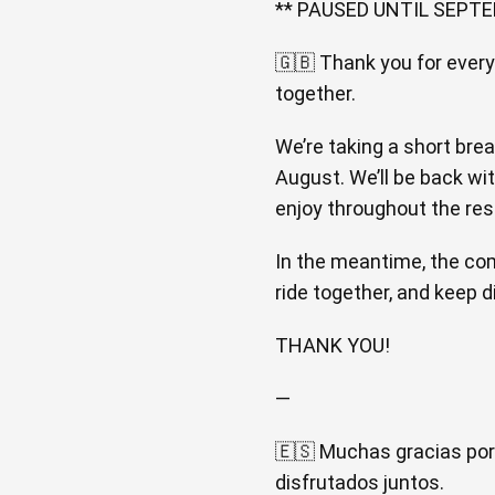
** PAUSED UNTIL SEPTE
🇬🇧 Thank you for every
together.
We’re taking a short brea
August. We’ll be back wi
enjoy throughout the rest
In the meantime, the co
ride together, and keep d
THANK YOU!
—
🇪🇸 Muchas gracias por
disfrutados juntos.