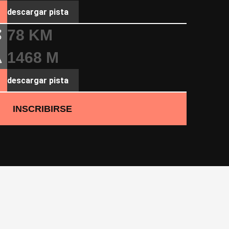
descargar pista
78 KM
1468 M
descargar pista
INSCRIBIRSE