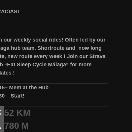
RACIAS!
n our weekly social rides! Often led by our
aga hub team. Shortroute and now long
te, new route every week ! Join our Strava
b “Eat Sleep Cycle Málaga” for more
ates !
15– Meet at the Hub
30 – Start!
52 KM
780 M