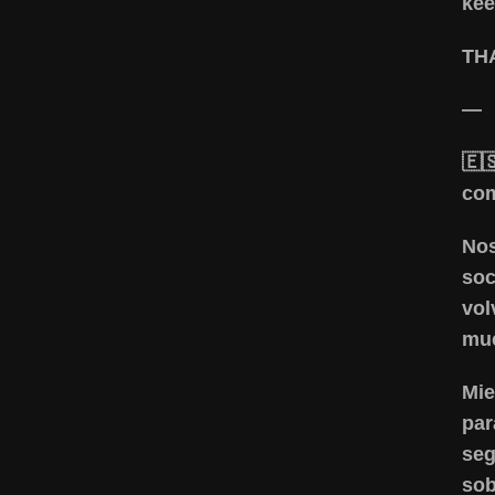
kee
TH
—
🇪
com
Nos
soc
vol
muc
Mie
par
seg
sob