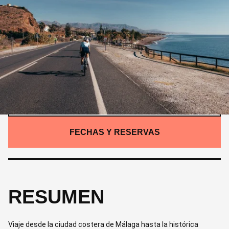
4,690 M
RESUMEN
/
ITINERARIO
/
DETALLES
/
GALERÍA
/
QUÉ INCLUYE
CONTÁCTENOS
FECHAS Y RESERVAS
RESUMEN
Viaje desde la ciudad costera de Málaga hasta la histórica