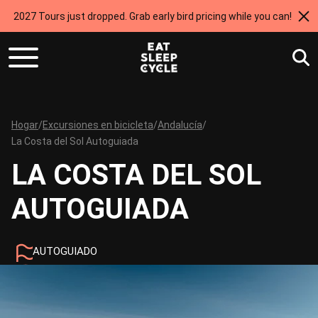
2027 Tours just dropped. Grab early bird pricing while you can!
Hogar
/
Excursiones en bicicleta
/
Andalucía
/
La Costa del Sol Autoguiada
LA COSTA DEL SOL
AUTOGUIADA
AUTOGUIADO
5 NOCHES
INTERMEDIO
310 KM