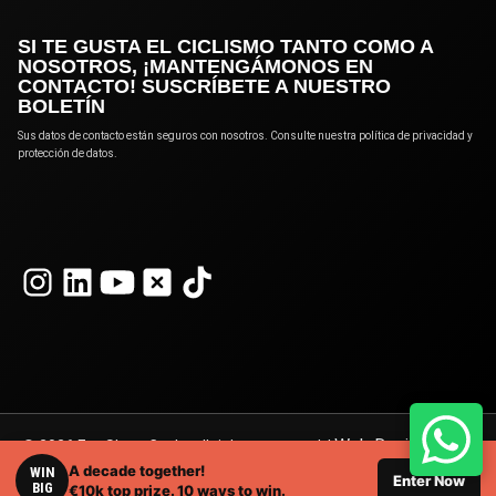
SI TE GUSTA EL CICLISMO TANTO COMO A
NOSOTROS, ¡MANTENGÁMONOS EN
CONTACTO! SUSCRÍBETE A NUESTRO
BOLETÍN
Sus datos de contacto están seguros con nosotros. Consulte nuestra política de privacidad y
protección de datos.
Web Design
© 2026 Eat Sleep Cycle, all rights reserved. |
A decade together!
London
WIN
by Webshape Design.
Enter Now
BIG
€10k top prize. 10 ways to win.