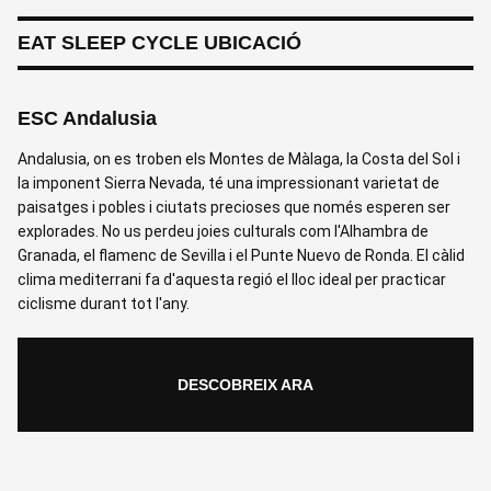
EAT SLEEP CYCLE UBICACIÓ
ESC Andalusia
Andalusia, on es troben els Montes de Màlaga, la Costa del Sol i
la imponent Sierra Nevada, té una impressionant varietat de
paisatges i pobles i ciutats precioses que només esperen ser
explorades. No us perdeu joies culturals com l'Alhambra de
Granada, el flamenc de Sevilla i el Punte Nuevo de Ronda. El càlid
clima mediterrani fa d'aquesta regió el lloc ideal per practicar
ciclisme durant tot l'any.
DESCOBREIX ARA