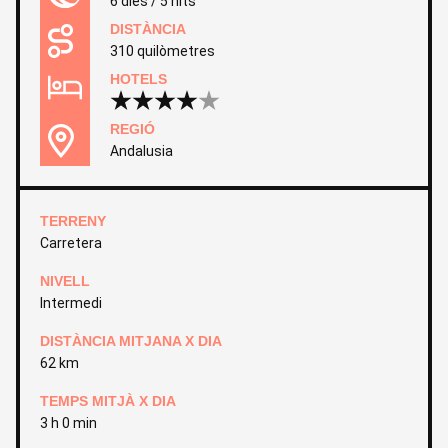
6 dies / 5 nits
DISTÀNCIA
310 quilòmetres
HOTELS
REGIÓ
Andalusia
TERRENY
Carretera
NIVELL
Intermedi
DISTÀNCIA MITJANA X DIA
62 km
TEMPS MITJÀ X DIA
3 h 0 min