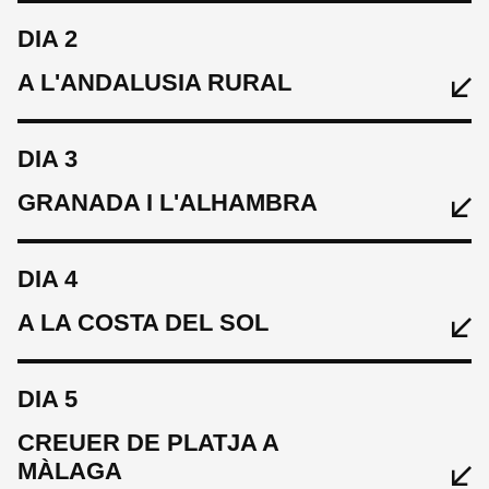
DIA 2
A L'ANDALUSIA RURAL
DIA 3
GRANADA I L'ALHAMBRA
MENJAR
Recomanacions per dinar i sopar
DIA 4
A LA COSTA DEL SOL
DORMIR
B Bou Hotel La Viñuela & Spa
MENJAR
DIA 5
Esmorzar a l'hotel. Recomanacions per dinar i sopar
CICLE
CREUER DE PLATJA A
De Màlaga a Viñuela. Trieu entre la ruta de la Costa, 51 km,
MÀLAGA
DORMIR
MENJAR
570 m o la ruta de les Muntanyes, 64 km, 1.600 m