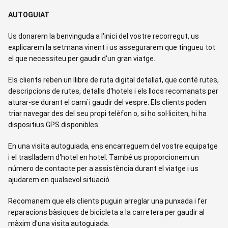
AUTOGUIAT
Us donarem la benvinguda a l'inici del vostre recorregut, us
explicarem la setmana vinent i us assegurarem que tingueu tot
el que necessiteu per gaudir d'un gran viatge.
Els clients reben un llibre de ruta digital detallat, que conté rutes,
descripcions de rutes, detalls d'hotels i els llocs recomanats per
aturar-se durant el camí i gaudir del vespre. Els clients poden
triar navegar des del seu propi telèfon o, si ho sol·liciten, hi ha
dispositius GPS disponibles.
En una visita autoguiada, ens encarreguem del vostre equipatge
i el traslladem d'hotel en hotel. També us proporcionem un
número de contacte per a assistència durant el viatge i us
ajudarem en qualsevol situació.
Recomanem que els clients puguin arreglar una punxada i fer
reparacions bàsiques de bicicleta a la carretera per gaudir al
màxim d'una visita autoguiada.