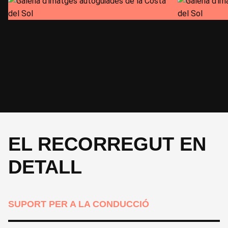
Almuñécar a Màlaga, 77 km, 870 m
CICLE
-
EL RECORREGUT EN
DETALL
SUPORT PER A LA CONDUCCIÓ