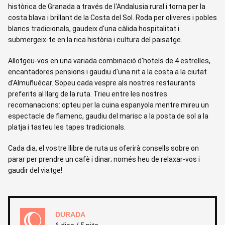
històrica de Granada a través de l'Andalusia rural i torna per la
costa blava i brillant de la Costa del Sol. Roda per oliveres i pobles
blancs tradicionals, gaudeix d'una càlida hospitalitat i
submergeix-te en la rica història i cultura del paisatge.
Allotgeu-vos en una variada combinació d'hotels de 4 estrelles,
encantadores pensions i gaudiu d'una nit a la costa a la ciutat
d'Almuñuécar. Sopeu cada vespre als nostres restaurants
preferits al llarg de la ruta. Trieu entre les nostres
recomanacions: opteu per la cuina espanyola mentre mireu un
espectacle de flamenc, gaudiu del marisc a la posta de sol a la
platja i tasteu les tapes tradicionals.
Cada dia, el vostre llibre de ruta us oferirà consells sobre on
parar per prendre un cafè i dinar; només heu de relaxar-vos i
gaudir del viatge!
DURADA