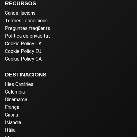
RECURSOS
Cancel·lacions
Termes i condicions
Preguntes freqüents
Política de privacitat
Cookie Policy UK
Cookie Policy EU
Cookie Policy CA
DESTINACIONS
Illes Canàries
Colòmbia
Dinamarca
França
Girona
Islàndia
Itàlia