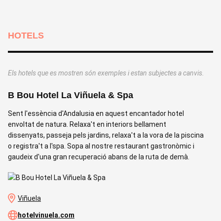
HOTELS
Els hotels que es mostren són exemples i estan subjectes a canvis.
B Bou Hotel La Viñuela & Spa
Sent l'essència d'Andalusia en aquest encantador hotel
A
envoltat de natura. Relaxa't en interiors bellament
d
dissenyats, passeja pels jardins, relaxa't a la vora de la piscina
e
o registra't a l'spa. Sopa al nostre restaurant gastronòmic i
gaudeix d'una gran recuperació abans de la ruta de demà.
Viñuela
hotelvinuela.com