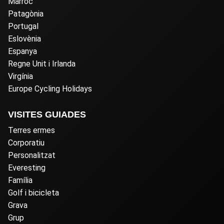
Marroc
Patagònia
Portugal
Eslovènia
Espanya
Regne Unit i Irlanda
Virgínia
Europe Cycling Holidays
VISITES GUIADES
Terres ermes
Corporatiu
Personalitzat
Everesting
Família
Golf i bicicleta
Grava
Grup