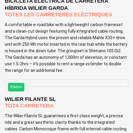
BICICLETA ELÈCTRICA DE CARRETERA
HÍBRIDA WILIER GARDA
TOTES LES CARRETERES ELÈCTRIQUES
A comfortable e-road bike with a lightweight carbon frameset
and a clean-cut design featuring fully integrated cable routing.
The Garda Hybrid uses the proven and reliable Mahle X35+ drive
unit with 250 Wh motor inserted in the rear hub while the battery
is housed in the down tube. The groupset is Shimano 105 Di2.
The Garda has an autonomy of 1,000m of elevation, or constant
use 1.5-2hrs – it’s possible to rent a range extender to double
the range for an additional fee.
Elèctric
WILIER FILANTE SL
TOTA CARRETERA
The Wilier Filante SL guarantees a first-class weight, a precise
ride and a great aesthetic clarity thanks to the integrated
cables. Carbon Monocoque frame with full internal cable routing.