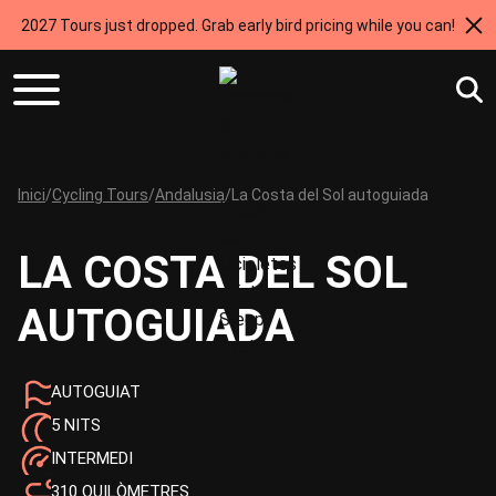
2027 Tours just dropped. Grab early bird pricing while you can!
Inici
/
Cycling Tours
/
Andalusia
/
La Costa del Sol autoguiada
LA COSTA DEL SOL
AUTOGUIADA
AUTOGUIAT
5 NITS
INTERMEDI
310 QUILÒMETRES