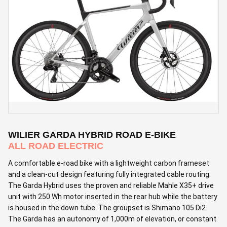
WILIER GARDA HYBRID ROAD E-BIKE
ALL ROAD ELECTRIC
A comfortable e-road bike with a lightweight carbon frameset
and a clean-cut design featuring fully integrated cable routing.
The Garda Hybrid uses the proven and reliable Mahle X35+ drive
unit with 250 Wh motor inserted in the rear hub while the battery
is housed in the down tube. The groupset is Shimano 105 Di2.
The Garda has an autonomy of 1,000m of elevation, or constant