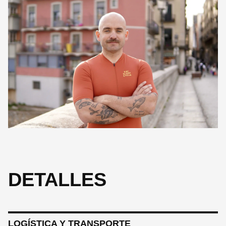
RIDE LEADERS
Josep Grau
Hailing from Reus, Josep is a guide who finds beauty in the quiet
details, from silent bike components to unknown mountain
climbs. A lover of history and Led Zeppelin, he enjoys sharing the
culture of his hometown. For Josep, a perfect day involves the
Pyrenees, a glass of wine, and the Tour de France.
DETALLES
LOGÍSTICA Y TRANSPORTE