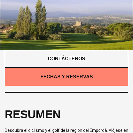
1,040 M
RESUMEN
/
ITINERARIO
/
DETALLES
/
GALERÍA
/
QUÉ INCLUYE
CONTÁCTENOS
FECHAS Y RESERVAS
RESUMEN
Descubra el ciclismo y el golf de la región del Empordà. Alójese en