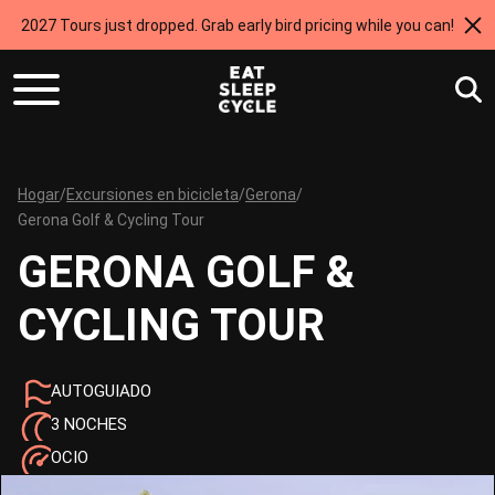
2027 Tours just dropped. Grab early bird pricing while you can!
Hogar
/
Excursiones en bicicleta
/
Gerona
/
Gerona Golf & Cycling Tour
GERONA GOLF &
CYCLING TOUR
AUTOGUIADO
3 NOCHES
OCIO
137 KM