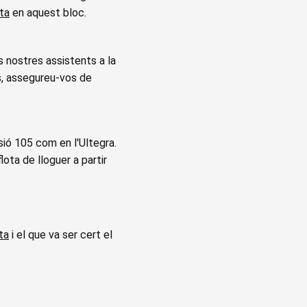
ta
en aquest bloc.
 nostres assistents a la
és, assegureu-vos de
sió 105 com en l'Ultegra.
ota de lloguer a partir
ta
i el que va ser cert el