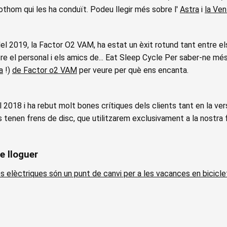
othom qui les ha conduït. Podeu llegir més sobre l'
Astra
i
la Ven
l 2019, la Factor O2 VAM, ha estat un èxit rotund tant entre els
tre el personal i els amics de... Eat Sleep Cycle Per saber-ne m
a
!)
de Factor o2 VAM
per veure per què ens encanta.
l 2018 i ha rebut molt bones crítiques dels clients tant en la ver
enen frens de disc, que utilitzarem exclusivament a la nostra fl
de lloguer
s elèctriques són un punt de canvi per a les vacances en bicicle