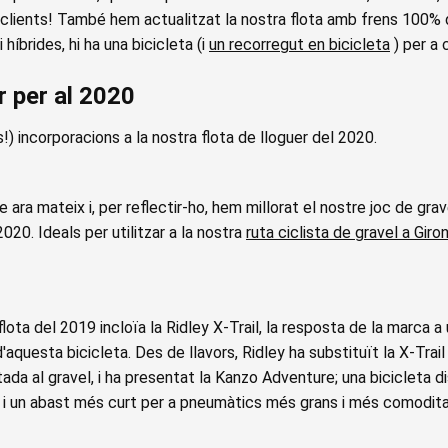
clients! També hem actualitzat la nostra flota amb frens 100% 
 híbrides, hi ha una bicicleta (i
un recorregut en bicicleta
) per a 
r per al 2020
incorporacions a la nostra flota de lloguer del 2020.
e ara mateix i, per reflectir-ho, hem millorat el nostre joc de g
2020. Ideals per utilitzar a la nostra
ruta ciclista de gravel a Giro
flota del 2019 incloïa la Ridley X-Trail, la resposta de la marca a 
 d'aquesta bicicleta. Des de llavors, Ridley ha substituït la X-Tra
tada al gravel, i ha presentat la Kanzo Adventure; una bicicleta 
s i un abast més curt per a pneumàtics més grans i més comodita