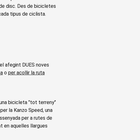
de disc. Des de bicicletes
cada tipus de ciclista.
ravel afegint DUES noves
na
o
per acollir la ruta
una bicicleta "tot terreny"
il per la Kanzo Speed, una
dissenyada per a rutes de
t en aquelles llargues