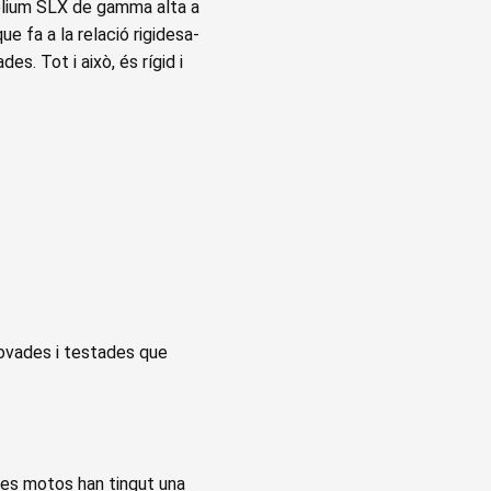
Helium SLX de gamma alta a
ue fa a la relació rigidesa-
s. Tot i això, és rígid i
provades i testades que
 les motos han tingut una