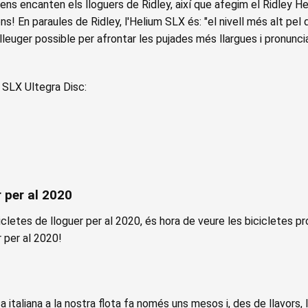
 ens encanten els lloguers de Ridley, així que afegim el Ridley 
s! En paraules de Ridley, l'Helium SLX és: "el nivell més alt pel q
leuger possible per afrontar les pujades més llargues i pronunciade
 SLX Ultegra Disc:
r per al 2020
cicletes de lloguer per al 2020, és hora de veure les bicicletes 
r per al 2020!
 italiana a la nostra flota fa només uns mesos i, des de llavors,