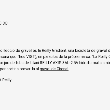
00 DB
l·lecció de gravel és la Reilly Gradient, una bicicleta de gravel d
ara que l'heu VIST), en paraules de la pròpia marca: "La Reilly 
un joc de tubs de titani REILLY AXIS 3AL-2.5V hidroformats amb
er sortir a provar-la al
gravel de Girona!
 Reilly: