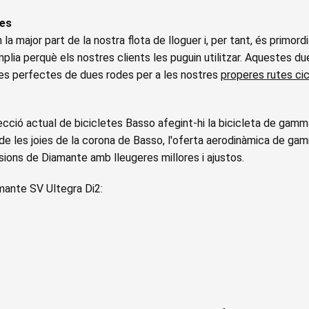
ves
a major part de la nostra flota de lloguer i, per tant, és primordi
àmplia perquè els nostres clients les puguin utilitzar. Aquestes 
es perfectes de dues rodes per a les nostres
properes rutes cic
cció actual de bicicletes Basso afegint-hi la bicicleta de gamma
e les joies de la corona de Basso, l'oferta aerodinàmica de ga
ersions de Diamante amb lleugeres millores i ajustos.
mante SV Ultegra Di2: