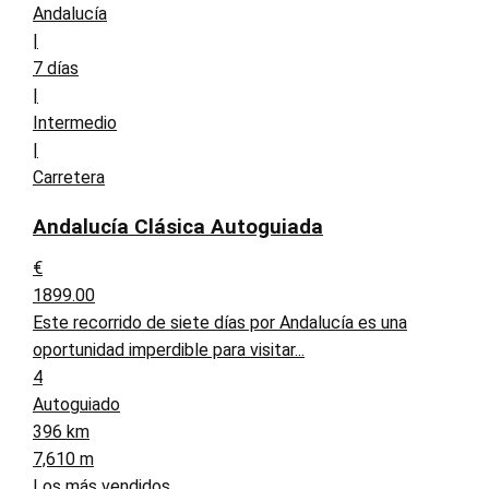
Andalucía
|
7 días
|
Intermedio
|
Carretera
Andalucía Clásica Autoguiada
€
1899.00
Este recorrido de siete días por Andalucía es una
oportunidad imperdible para visitar...
4
Autoguiado
396 km
7,610 m
Los más vendidos