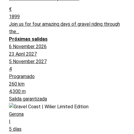
€
1899
Join us for four amazing days of gravel riding through
the…
Próximas salidas
6 November 2026
23 April 2027
5 November 2027
4
Programado
260 km
4,300 m
Salida garantizada
Gerona
|
5 días