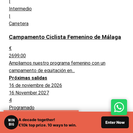
|
Intermedio
|
Carretera
Campamento Ciclista Femenino de Málaga
€
2699.00
Ampliamos nuestro programa femenino con un
campamento de equitación en...
Próximas salidas
16 de noviembre de 2026
16 November 2027
4
Programado
417 km
TOURS RELACIONADOS
A decade together!
WIN
7,199 m
Enter Now
BIG
€10k top prize. 10 ways to win.
Salida garantizada