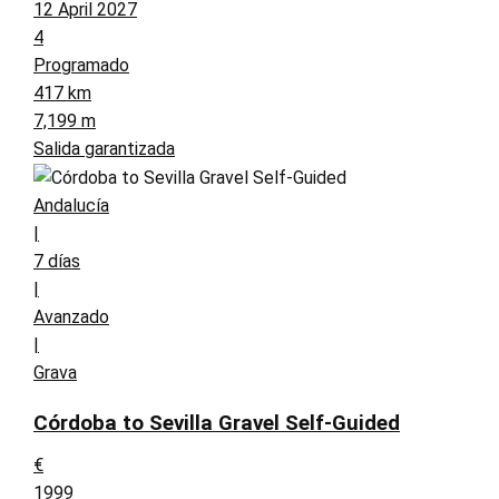
12 April 2027
4
Programado
417 km
7,199 m
Salida garantizada
Andalucía
|
7 días
|
Avanzado
|
Grava
Córdoba to Sevilla Gravel Self-Guided
€
1999