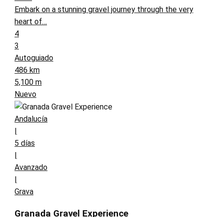
Embark on a stunning gravel journey through the very
heart of…
4
3
Autoguiado
486 km
5,100 m
Nuevo
Andalucía
|
5 días
|
Avanzado
|
Grava
Granada Gravel Experience