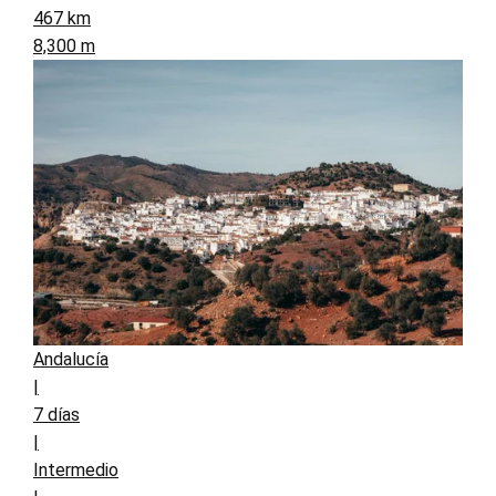
467 km
8,300 m
Andalucía
|
7 días
|
Intermedio