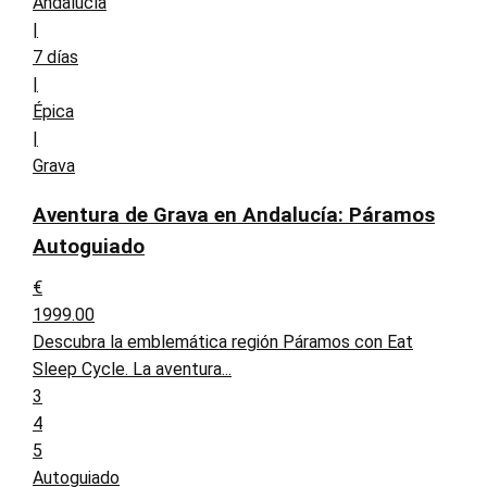
Andalucía
|
7 días
|
Épica
|
Grava
Aventura de Grava en Andalucía: Páramos
Autoguiado
€
1999.00
Descubra la emblemática región Páramos con Eat
Sleep Cycle. La aventura...
3
4
5
Autoguiado