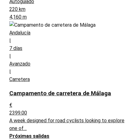
Autoguiado
220 km
4,160 m
Andalucía
|
7 días
|
Avanzado
|
Carretera
Campamento de carretera de Málaga
€
2399.00
A week designed for road cyclists looking to explore
one of…
Próximas salidas