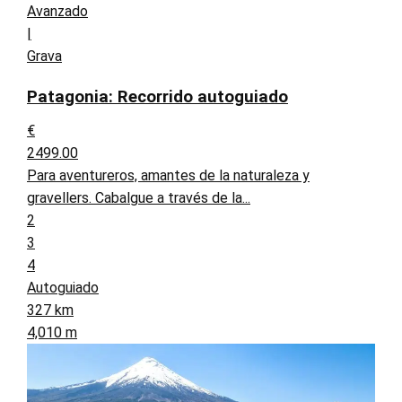
Avanzado
|
Grava
Patagonia: Recorrido autoguiado
€
2499.00
Para aventureros, amantes de la naturaleza y
gravellers. Cabalgue a través de la...
2
3
4
Autoguiado
327 km
4,010 m