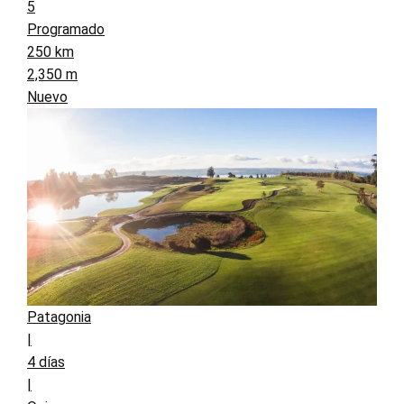
5
Programado
250 km
2,350 m
Nuevo
Patagonia
|
4 días
|