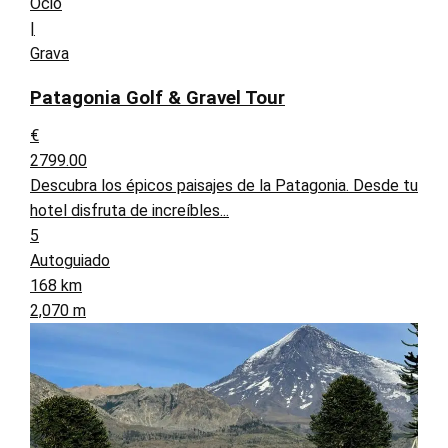
Ocio
|
Grava
Patagonia Golf & Gravel Tour
€
2799.00
Descubra los épicos paisajes de la Patagonia. Desde tu
hotel disfruta de increíbles...
5
Autoguiado
168 km
2,070 m