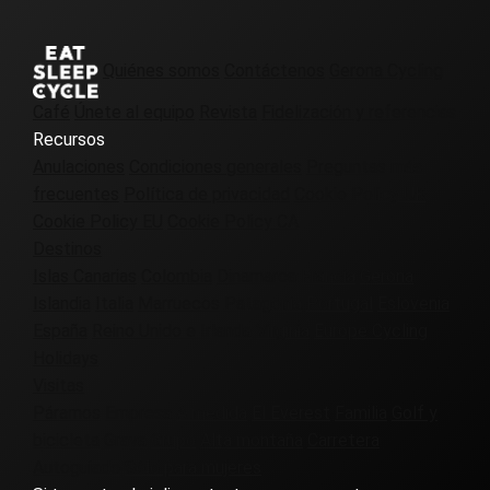
Quiénes somos
Contáctenos
Gerona Cycling
Café
Únete al equipo
Revista
Fidelización y referencias
Recursos
Anulaciones
Condiciones generales
Preguntas más
frecuentes
Política de privacidad
Cookie Policy UK
Cookie Policy EU
Cookie Policy CA
Destinos
Islas Canarias
Colombia
Dinamarca
Francia
Gerona
Islandia
Italia
Marruecos
Patagonia
Portugal
Eslovenia
España
Reino Unido e Irlanda
Virginia
Europe Cycling
Holidays
Visitas
Páramos
Empresa
A medida
El Everest
Familia
Golf y
bicicleta
Grava
Grupo
Alta montaña
Carretera
Autoguiado
Sólo para mujeres