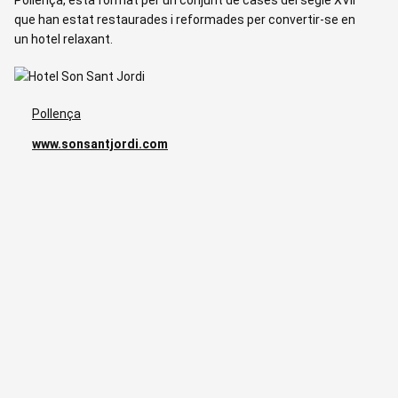
que han estat restaurades i reformades per convertir-se en
C
un hotel relaxant.
q
d
Pollença
www.sonsantjordi.com