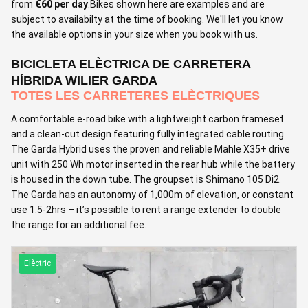
from
€60 per day
.Bikes shown here are examples and are
subject to availabilty at the time of booking. We'll let you know
the available options in your size when you book with us.
BICICLETA ELÈCTRICA DE CARRETERA
HÍBRIDA WILIER GARDA
TOTES LES CARRETERES ELÈCTRIQUES
A comfortable e-road bike with a lightweight carbon frameset
and a clean-cut design featuring fully integrated cable routing.
The Garda Hybrid uses the proven and reliable Mahle X35+ drive
unit with 250 Wh motor inserted in the rear hub while the battery
is housed in the down tube. The groupset is Shimano 105 Di2.
The Garda has an autonomy of 1,000m of elevation, or constant
use 1.5-2hrs – it’s possible to rent a range extender to double
the range for an additional fee.
Elèctric