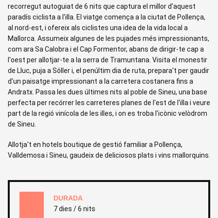
recorregut autoguiat de 6 nits que captura el millor d'aquest
paradís ciclista a l'illa. El viatge comença a la ciutat de Pollença,
al nord-est, i ofereix als ciclistes una idea de la vida local a
Mallorca. Assumeix algunes de les pujades més impressionants,
com ara Sa Calobra i el Cap Formentor, abans de dirigir-te cap a
l'oest per allotjar-te a la serra de Tramuntana. Visita el monestir
de Lluc, puja a Sóller i, el penúltim dia de ruta, prepara't per gaudir
d'un paisatge impressionant a la carretera costanera fins a
Andratx. Passa les dues últimes nits al poble de Sineu, una base
perfecta per recórrer les carreteres planes de l'est de l'illa i veure
part de la regió vinícola de les illes, i on es troba l'icònic velòdrom
de Sineu.
Allotja't en hotels boutique de gestió familiar a Pollença,
Valldemosa i Sineu, gaudeix de deliciosos plats i vins mallorquins.
DURADA
7 dies / 6 nits