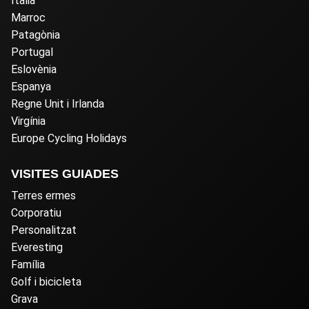
Itàlia
Marroc
Patagònia
Portugal
Eslovènia
Espanya
Regne Unit i Irlanda
Virgínia
Europe Cycling Holidays
VISITES GUIADES
Terres ermes
Corporatiu
Personalitzat
Everesting
Família
Golf i bicicleta
Grava