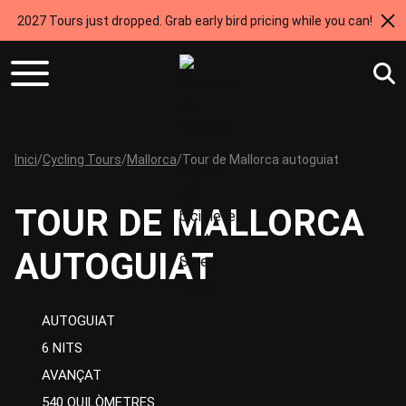
2027 Tours just dropped. Grab early bird pricing while you can!
Inici
/
Cycling Tours
/
Mallorca
/
Tour de Mallorca autoguiat
TOUR DE MALLORCA
AUTOGUIAT
AUTOGUIAT
6 NITS
AVANÇAT
540 QUILÒMETRES