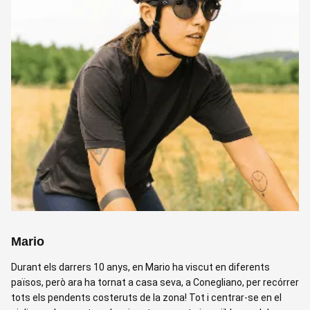
es va traslladar a Mallorca. Va començar a fer triatló fa 10 anys i
ho ha convertit en la seva vida! A més de ser guia, l'Emanuela
acull hostes d'arreu del món al seu Airbnb.
Laura
La Laura és guia, entrenadora de ciclisme professional i ciclista
de resistència que ha completat algunes de les proves de gravel
d'ultradistància més genials (que li van encantar!). A la Laura li
encanta guiar, ja que li agrada molt animar la gent a anar en
bicicleta i descobrir nous llocs, fer realitat les seves aventures
ciclistes i compartir moments inoblidables juntes.
Mario
Durant els darrers 10 anys, en Mario ha viscut en diferents
països, però ara ha tornat a casa seva, a Conegliano, per recórrer
tots els pendents costeruts de la zona! Tot i centrar-se en el