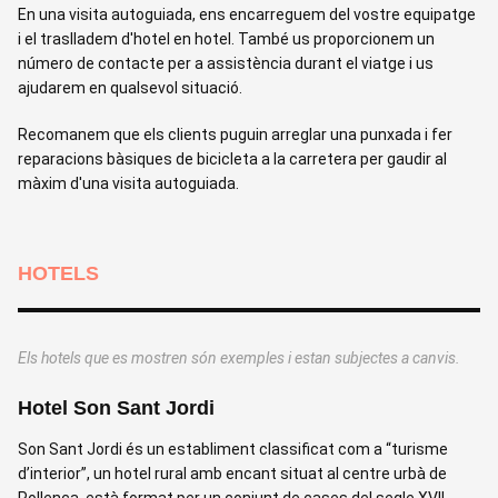
En una visita autoguiada, ens encarreguem del vostre equipatge
i el traslladem d'hotel en hotel. També us proporcionem un
número de contacte per a assistència durant el viatge i us
ajudarem en qualsevol situació.
Recomanem que els clients puguin arreglar una punxada i fer
reparacions bàsiques de bicicleta a la carretera per gaudir al
màxim d'una visita autoguiada.
HOTELS
Els hotels que es mostren són exemples i estan subjectes a canvis.
Hotel Son Sant Jordi
H
Son Sant Jordi és un establiment classificat com a “turisme
L
d’interior”, un hotel rural amb encant situat al centre urbà de
p
Pollença, està format per un conjunt de cases del segle XVII
c