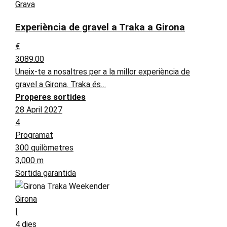
Grava
Experiència de gravel a Traka a Girona
€
3089.00
Uneix-te a nosaltres per a la millor experiència de
gravel a Girona. Traka és…
Properes sortides
28 April 2027
4
Programat
300 quilòmetres
3,000 m
Sortida garantida
Girona
|
4 dies