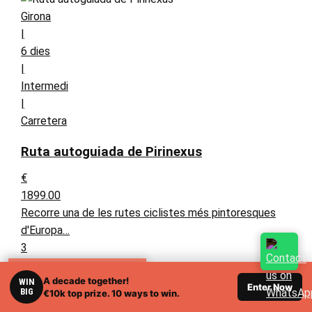
Girona
|
6 dies
|
Intermedi
|
Carretera
Ruta autoguiada de Pirinexus
€
1899.00
Recorre una de les rutes ciclistes més pintoresques
d'Europa…
3
4
RELATED TOURS
A decade together!
Autoguiat
WIN
Enter Now
BIG
€10k top prize. 10 ways to win.
343 quilòmetres