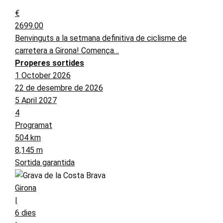
€
2699.00
Benvinguts a la setmana definitiva de ciclisme de
carretera a Girona! Comença…
Properes sortides
1 October 2026
22 de desembre de 2026
5 April 2027
4
Programat
504 km
8,145 m
Sortida garantida
Girona
|
6 dies