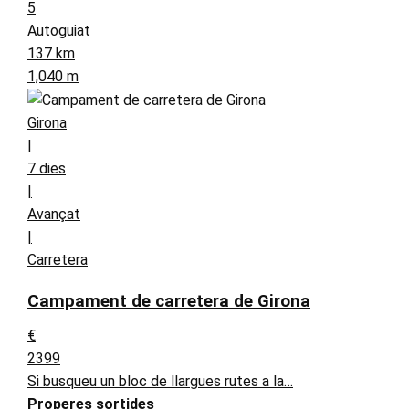
5
Autoguiat
137 km
1,040 m
Girona
|
7 dies
|
Avançat
|
Carretera
Campament de carretera de Girona
€
2399
Si busqueu un bloc de llargues rutes a la…
Properes sortides