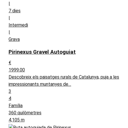
|
7 dies
|
Intermedi
|
Grava
Pirinexus Gravel Autoguiat
€
1999.00
Descobreix els paisatges rurals de Catalunya, puja a les
impressionants muntanyes de…
3
4
Família
360 quilòmetres
4,105 m