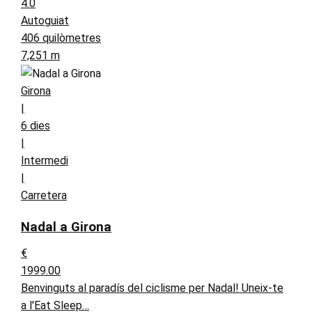
4.0
Autoguiat
406 quilòmetres
7,251 m
Girona
|
6 dies
|
Intermedi
|
Carretera
Nadal a Girona
€
1999.00
Benvinguts al paradís del ciclisme per Nadal! Uneix-te
a l'Eat Sleep…