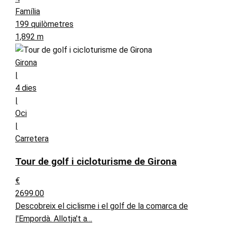
Família
199 quilòmetres
1,892 m
Girona
|
4 dies
|
Oci
|
Carretera
Tour de golf i cicloturisme de Girona
€
2699.00
Descobreix el ciclisme i el golf de la comarca de
l'Empordà. Allotja't a…