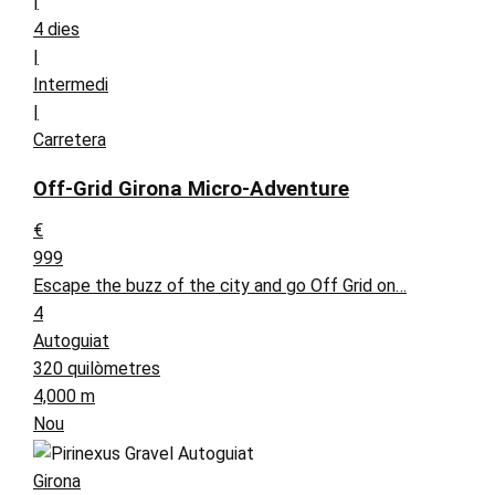
|
4 dies
|
Intermedi
|
Carretera
Off-Grid Girona Micro-Adventure
€
999
Escape the buzz of the city and go Off Grid on…
4
Autoguiat
320 quilòmetres
4,000 m
Nou
Girona