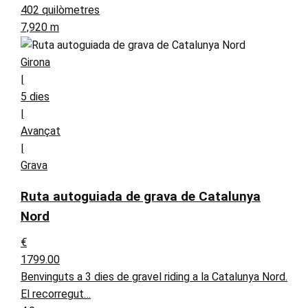
402 quilòmetres
7,920 m
Girona
|
5 dies
|
Avançat
|
Grava
Ruta autoguiada de grava de Catalunya
Nord
€
1799.00
Benvinguts a 3 dies de gravel riding a la Catalunya Nord.
El recorregut…