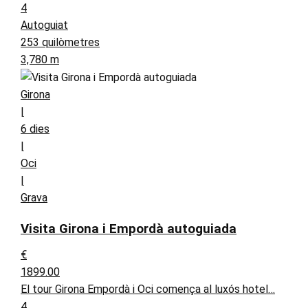
4
Autoguiat
253 quilòmetres
3,780 m
Girona
|
6 dies
|
Oci
|
Grava
Visita Girona i Empordà autoguiada
€
1899.00
El tour Girona Empordà i Oci comença al luxós hotel…
4