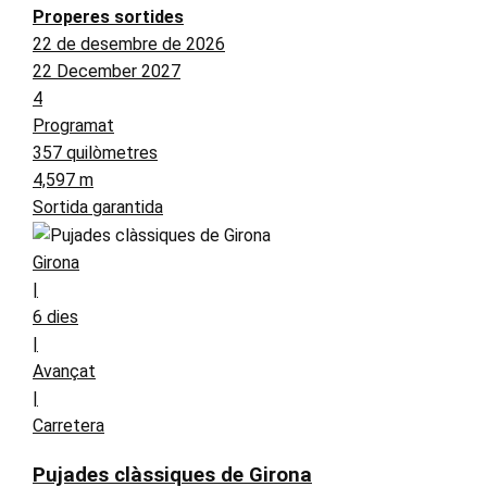
Properes sortides
22 de desembre de 2026
22 December 2027
4
Programat
357 quilòmetres
4,597 m
Sortida garantida
Girona
|
6 dies
|
Avançat
|
Carretera
Pujades clàssiques de Girona