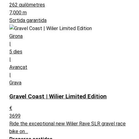
262 quilòmetres
7,000 m
Sortida garantida
Girona
|
5 dies
|
Avançat
|
Grava
Gravel Coast | Wilier Limited Edition
€
3699
Ride the exceptional new Wilier Rave SLR gravel race
bike on…