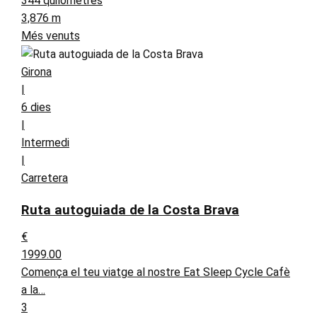
344 quilòmetres
3,876 m
Més venuts
Girona
|
6 dies
|
Intermedi
|
Carretera
Ruta autoguiada de la Costa Brava
€
1999.00
Comença el teu viatge al nostre Eat Sleep Cycle Cafè
a la…
3