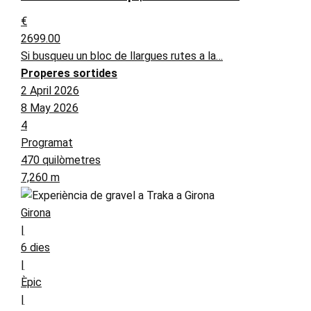
€
2699.00
Si busqueu un bloc de llargues rutes a la…
Properes sortides
2 April 2026
8 May 2026
4
Programat
470 quilòmetres
7,260 m
Girona
|
6 dies
|
Èpic
|