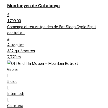
Muntanyes de Catalunya
€
1799.00
Comença el teu viatge des de Eat Sleep Cycle Espai
central a…
4
Autoguiat
382 quilòmetres
7,770 m
Girona
|
5 dies
|
Intermedi
|
Carretera