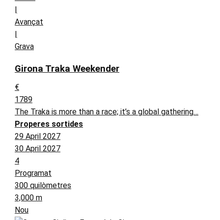
|
Avançat
|
Grava
Girona Traka Weekender
€
1789
The Traka is more than a race; it’s a global gathering…
Properes sortides
29 April 2027
30 April 2027
4
Programat
300 quilòmetres
3,000 m
Nou